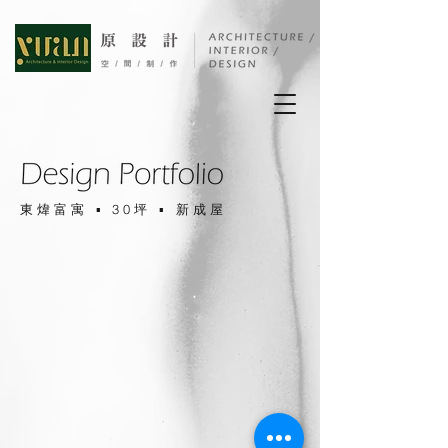
東煒富寓​
▪ 30坪 ▪ 新成屋